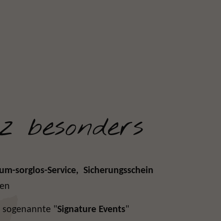
z besonders
m-sorglos-Service,
Sicherungsschein
gen
 sogenannte "
Signature Events
"