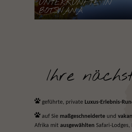
UNTERKÜNFTE IN
BOTSWANA
Ihre nächs
geführte, private
Luxus-Erlebnis-
Run
auf Sie
maßgeschneiderte
und
vakan
Afrika mit
ausgewählten
Safari-Lodges,