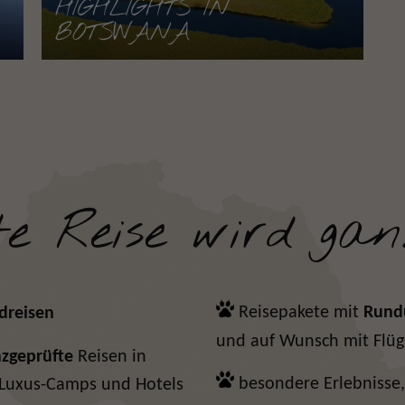
HIGHLIGHTS IN
BOTSWANA
te Reise wird gan
Reisepakete mit
Rundu
dreisen
und
auf Wunsch mit Flü
zgeprüfte
Reisen in
besondere Erlebnisse,
 Luxus-Camps und Hotels