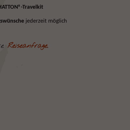
HATTON
®
-Travelkit
gswünsche
jederzeit möglich
hre
Reiseanfrage
.