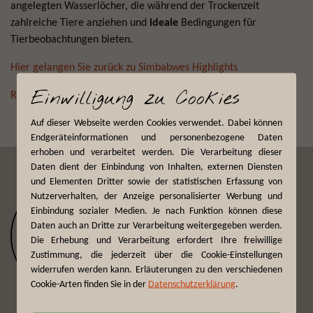
angelegten Wasserlöcher, die während der Trockenzeit
zahlreiche Tiere anziehen und
ideale
Bedingungen für
Tierbeobachtungen bieten.
Hier gelangen Sie zurück zu Simbabwes Highlights
Einwilligung zu Cookies
Reisen in Simbabwe
Auf dieser Webseite werden Cookies verwendet. Dabei können
Endgeräteinformationen und personenbezogene Daten
erhoben und verarbeitet werden. Die Verarbeitung dieser
Daten dient der Einbindung von Inhalten, externen Diensten
und Elementen Dritter sowie der statistischen Erfassung von
Nutzerverhalten, der Anzeige personalisierter Werbung und
Einbindung sozialer Medien. Je nach Funktion können diese
Daten auch an Dritte zur Verarbeitung weitergegeben werden.
Die Erhebung und Verarbeitung erfordert Ihre freiwillige
Zustimmung, die jederzeit über die Cookie-Einstellungen
widerrufen werden kann. Erläuterungen zu den verschiedenen
Cookie-Arten finden Sie in der
Datenschutzerklärung
.