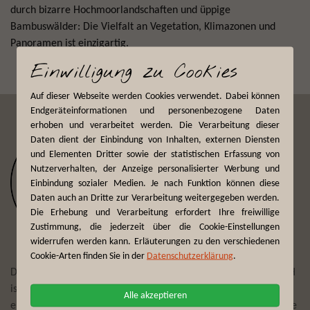
durch bizarre Hochmoorlandschaften und üppige
Bambuswälder: Die Vielfalt an Vegetation, Klimazonen und
Panoramen ist einzigartig.
Einwilligung zu Cookies
Auf dieser Webseite werden Cookies verwendet. Dabei können
Endgeräteinformationen und personenbezogene Daten
erhoben und verarbeitet werden. Die Verarbeitung dieser
Daten dient der Einbindung von Inhalten, externen Diensten
und Elementen Dritter sowie der statistischen Erfassung von
Nutzerverhalten, der Anzeige personalisierter Werbung und
Einbindung sozialer Medien. Je nach Funktion können diese
Daten auch an Dritte zur Verarbeitung weitergegeben werden.
Die Erhebung und Verarbeitung erfordert Ihre freiwillige
Zustimmung, die jederzeit über die Cookie-Einstellungen
widerrufen werden kann. Erläuterungen zu den verschiedenen
Cookie-Arten finden Sie in der
Datenschutzerklärung
.
Der Reiseveranstalter First Reisebüro Mönchengladbach GmbH
ist seit mehr als 75 Jahren Experte darin, Reisewünsche zu
Alle akzeptieren
erfüllen und täglich individuelle Trips und Touren zu planen. Die