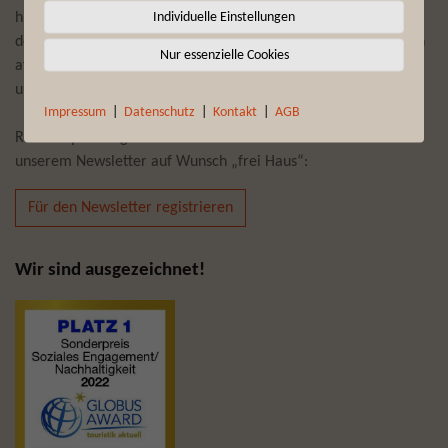
Individuelle Einstellungen
hier angebotenen Erlebnisreisen zu Traumdestinationen auf
dem afrikanischen Kontinent bescheren Ihnen, gepaart mit den
Nur essenzielle Cookies
afrikanischen Wurzeln der Brand-Story von Fynch-Hatton,
unvergessliche Momente.
Impressum
|
Datenschutz
|
Kontakt
|
AGB
Reiseempfehlungen und Reiseneuheiten bekommen Sie mit
unserem Newsletter auf Wunsch „frei Haus“:
Für den Newsletter registrieren
Wir sind ausgezeichnet!