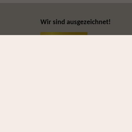
Wir sind ausgezeichnet!
GmbH ist seit
Sitemap
en und täglich
tenen
Die Reisen
hen Kontinent
 der Brand-Story
Die Reisephilosophie
Downloadbereich