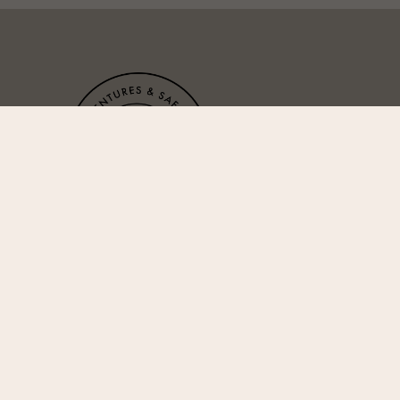
Der Reiseveranstalter First Reisebüro Mönchengladbach 
mehr als 75 Jahren Experte darin, Reisewünsche zu erfüll
individuelle Trips und Touren zu planen. Die hier angebo
Erlebnisreisen zu Traumdestinationen auf dem afrikanisc
bescheren Ihnen, gepaart mit den afrikanischen Wurzeln
von Fynch-Hatton, unvergessliche Momente.