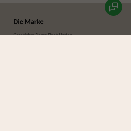
Die Marke
Geschichte Denys Finch Hatton
Geschichte Karen Blixen
Der Nachhaltigkeitsanspruch
Unsere Partner
Fynch-Hatton Fashion