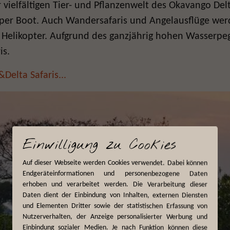
 vielfältigen Tier- und Pflanzenwelt des Okavango Del
e per Boot. Auch Wandersafaris und Angelausflüge we
Helikopter. Aufgrund des ganzjährig hohen Wasserpegel
is.
Delta Safaris...
Einwilligung zu Cookies
Auf dieser Webseite werden Cookies verwendet. Dabei können
Endgeräteinformationen und personenbezogene Daten
erhoben und verarbeitet werden. Die Verarbeitung dieser
Daten dient der Einbindung von Inhalten, externen Diensten
und Elementen Dritter sowie der statistischen Erfassung von
Nutzerverhalten, der Anzeige personalisierter Werbung und
Einbindung sozialer Medien. Je nach Funktion können diese