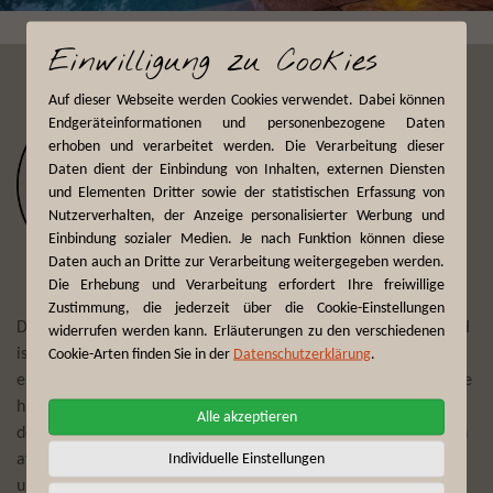
Einwilligung zu Cookies
Auf dieser Webseite werden Cookies verwendet. Dabei können
Endgeräteinformationen und personenbezogene Daten
erhoben und verarbeitet werden. Die Verarbeitung dieser
Daten dient der Einbindung von Inhalten, externen Diensten
und Elementen Dritter sowie der statistischen Erfassung von
Nutzerverhalten, der Anzeige personalisierter Werbung und
Einbindung sozialer Medien. Je nach Funktion können diese
Daten auch an Dritte zur Verarbeitung weitergegeben werden.
Die Erhebung und Verarbeitung erfordert Ihre freiwillige
Zustimmung, die jederzeit über die Cookie-Einstellungen
Der Reiseveranstalter First Reisebüro Mönchengladbach GmbH
widerrufen werden kann. Erläuterungen zu den verschiedenen
ist seit mehr als 75 Jahren Experte darin, Reisewünsche zu
Cookie-Arten finden Sie in der
Datenschutzerklärung
.
erfüllen und täglich individuelle Trips und Touren zu planen. Die
hier angebotenen Erlebnisreisen zu Traumdestinationen auf
Alle akzeptieren
dem afrikanischen Kontinent bescheren Ihnen, gepaart mit den
Individuelle Einstellungen
afrikanischen Wurzeln der Brand-Story von Fynch-Hatton,
unvergessliche Momente.