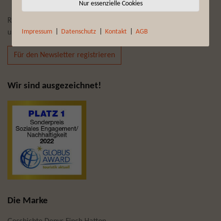
Nur essenzielle Cookies
Reiseempfehlungen und Reiseneuheiten bekommen Sie mit
Impressum
|
Datenschutz
|
Kontakt
|
AGB
unserem Newsletter auf Wunsch „frei Haus“:
Für den Newsletter registrieren
Wir sind ausgezeichnet!
Die Marke