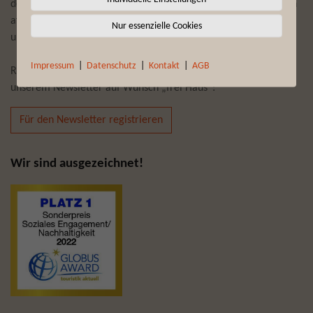
dem afrikanischen Kontinent bescheren Ihnen, gepaart mit den
afrikanischen Wurzeln der Brand-Story von Fynch-Hatton,
Nur essenzielle Cookies
unvergessliche Momente.
Impressum
|
Datenschutz
|
Kontakt
|
AGB
Reiseempfehlungen und Reiseneuheiten bekommen Sie mit
unserem Newsletter auf Wunsch „frei Haus“:
Für den Newsletter registrieren
Wir sind ausgezeichnet!