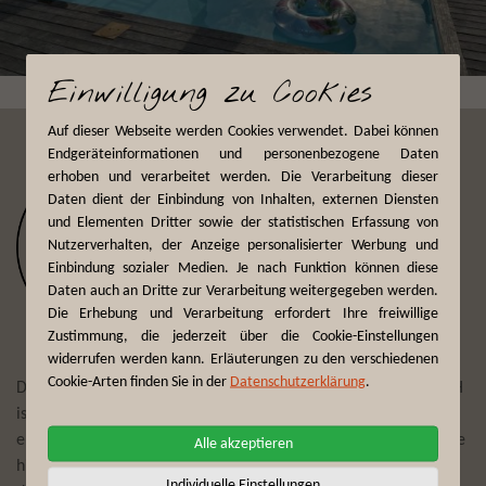
Einwilligung zu Cookies
Auf dieser Webseite werden Cookies verwendet. Dabei können
Endgeräteinformationen und personenbezogene Daten
erhoben und verarbeitet werden. Die Verarbeitung dieser
Daten dient der Einbindung von Inhalten, externen Diensten
und Elementen Dritter sowie der statistischen Erfassung von
Nutzerverhalten, der Anzeige personalisierter Werbung und
Einbindung sozialer Medien. Je nach Funktion können diese
Daten auch an Dritte zur Verarbeitung weitergegeben werden.
Die Erhebung und Verarbeitung erfordert Ihre freiwillige
Zustimmung, die jederzeit über die Cookie-Einstellungen
widerrufen werden kann. Erläuterungen zu den verschiedenen
Cookie-Arten finden Sie in der
Datenschutzerklärung
.
Der Reiseveranstalter First Reisebüro Mönchengladbach GmbH
ist seit mehr als 75 Jahren Experte darin, Reisewünsche zu
erfüllen und täglich individuelle Trips und Touren zu planen. Die
Alle akzeptieren
hier angebotenen Erlebnisreisen zu Traumdestinationen auf
Individuelle Einstellungen