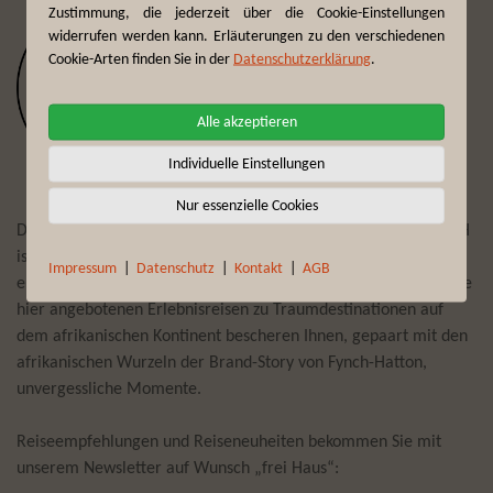
Zustimmung, die jederzeit über die Cookie-Einstellungen
widerrufen werden kann. Erläuterungen zu den verschiedenen
Cookie-Arten finden Sie in der
Datenschutzerklärung
.
Alle akzeptieren
Individuelle Einstellungen
Nur essenzielle Cookies
Der Reiseveranstalter First Reisebüro Mönchengladbach GmbH
ist seit mehr als 75 Jahren Experte darin, Reisewünsche zu
Impressum
|
Datenschutz
|
Kontakt
|
AGB
erfüllen und täglich individuelle Trips und Touren zu planen. Die
hier angebotenen Erlebnisreisen zu Traumdestinationen auf
dem afrikanischen Kontinent bescheren Ihnen, gepaart mit den
afrikanischen Wurzeln der Brand-Story von Fynch-Hatton,
unvergessliche Momente.
Reiseempfehlungen und Reiseneuheiten bekommen Sie mit
unserem Newsletter auf Wunsch „frei Haus“: