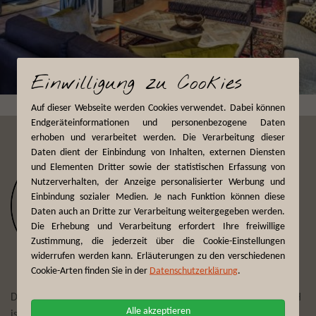
Einwilligung zu Cookies
Auf dieser Webseite werden Cookies verwendet. Dabei können
Endgeräteinformationen und personenbezogene Daten
erhoben und verarbeitet werden. Die Verarbeitung dieser
Daten dient der Einbindung von Inhalten, externen Diensten
und Elementen Dritter sowie der statistischen Erfassung von
Nutzerverhalten, der Anzeige personalisierter Werbung und
Einbindung sozialer Medien. Je nach Funktion können diese
Daten auch an Dritte zur Verarbeitung weitergegeben werden.
Die Erhebung und Verarbeitung erfordert Ihre freiwillige
Zustimmung, die jederzeit über die Cookie-Einstellungen
widerrufen werden kann. Erläuterungen zu den verschiedenen
Cookie-Arten finden Sie in der
Datenschutzerklärung
.
Der Reiseveranstalter First Reisebüro Mönchengladbach GmbH
Alle akzeptieren
ist seit mehr als 75 Jahren Experte darin, Reisewünsche zu