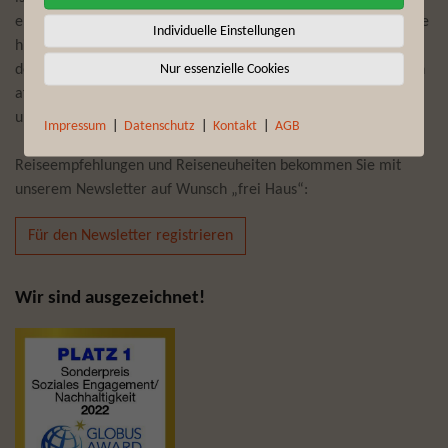
erfüllen und täglich individuelle Trips und Touren zu planen. Die
Individuelle Einstellungen
hier angebotenen Erlebnisreisen zu Traumdestinationen auf
Nur essenzielle Cookies
dem afrikanischen Kontinent bescheren Ihnen, gepaart mit den
afrikanischen Wurzeln der Brand-Story von Fynch-Hatton,
unvergessliche Momente.
Impressum
|
Datenschutz
|
Kontakt
|
AGB
Reiseempfehlungen und Reiseneuheiten bekommen Sie mit
unserem Newsletter auf Wunsch „frei Haus“:
Für den Newsletter registrieren
Wir sind ausgezeichnet!