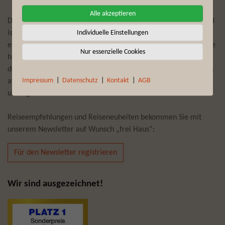
Alle akzeptieren
Der Reiseveranstalter First Reisebüro Mönchengladbach GmbH
Individuelle Einstellungen
ist seit mehr als 75 Jahren Experte darin, Reisewünsche zu
erfüllen und täglich individuelle Trips und Touren zu planen. Die
Nur essenzielle Cookies
hier angebotenen Erlebnisreisen zu Traumdestinationen auf
dem afrikanischen Kontinent bescheren Ihnen, gepaart mit den
Impressum
|
Datenschutz
|
Kontakt
|
AGB
afrikanischen Wurzeln der Brand-Story von Fynch-Hatton,
unvergessliche Momente.
Reiseempfehlungen und Reiseneuheiten bekommen Sie mit
unserem Newsletter auf Wunsch „frei Haus“:
Für den Newsletter registrieren
Wir sind ausgezeichnet!