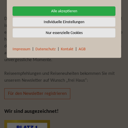
Alle akzeptieren
Der Reiseveranstalter First Reisebüro Mönchengladbach GmbH
Individuelle Einstellungen
ist seit mehr als 75 Jahren Experte darin, Reisewünsche zu
erfüllen und täglich individuelle Trips und Touren zu planen. Die
Nur essenzielle Cookies
hier angebotenen Erlebnisreisen zu Traumdestinationen auf
dem afrikanischen Kontinent bescheren Ihnen, gepaart mit den
Impressum
|
Datenschutz
|
Kontakt
|
AGB
afrikanischen Wurzeln der Brand-Story von Fynch-Hatton,
unvergessliche Momente.
Reiseempfehlungen und Reiseneuheiten bekommen Sie mit
unserem Newsletter auf Wunsch „frei Haus“:
Für den Newsletter registrieren
Wir sind ausgezeichnet!