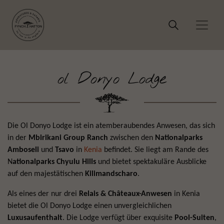
ol Donyo Lodge
Die Ol Donyo Lodge ist ein atemberaubendes Anwesen, das sich
in der
Mbirikani Group Ranch
zwischen den
Nationalparks
Amboseli
und
Tsavo
in
Kenia
befindet. Sie liegt am Rande des
N
ationalparks Chyulu Hills
und bietet spektakuläre Ausblicke
auf den majestätischen
Kilimandscharo
.
Als eines der nur drei
Relais & Châteaux-Anwesen
in Kenia
bietet die Ol Donyo Lodge einen unvergleichlichen
Luxusaufenthalt
. Die Lodge verfügt über exquisite
Pool-Suiten
,