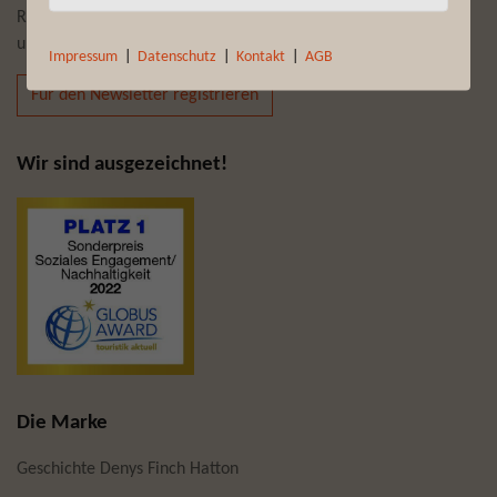
Reiseempfehlungen und Reiseneuheiten bekommen Sie mit
unserem Newsletter auf Wunsch „frei Haus“:
Impressum
|
Datenschutz
|
Kontakt
|
AGB
Für den Newsletter registrieren
Wir sind ausgezeichnet!
Die Marke
Geschichte Denys Finch Hatton