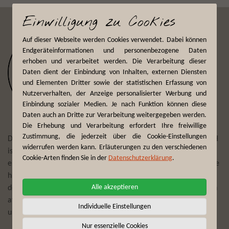
Einwilligung zu Cookies
Auf dieser Webseite werden Cookies verwendet. Dabei können
Endgeräteinformationen und personenbezogene Daten
erhoben und verarbeitet werden. Die Verarbeitung dieser
Daten dient der Einbindung von Inhalten, externen Diensten
und Elementen Dritter sowie der statistischen Erfassung von
Nutzerverhalten, der Anzeige personalisierter Werbung und
Einbindung sozialer Medien. Je nach Funktion können diese
Daten auch an Dritte zur Verarbeitung weitergegeben werden.
Die Erhebung und Verarbeitung erfordert Ihre freiwillige
Zustimmung, die jederzeit über die Cookie-Einstellungen
Der Reiseveranstalter First Reisebüro Mönchengladbach GmbH
widerrufen werden kann. Erläuterungen zu den verschiedenen
ist seit mehr als 75 Jahren Experte darin, Reisewünsche zu
Cookie-Arten finden Sie in der
Datenschutzerklärung
.
erfüllen und täglich individuelle Trips und Touren zu planen. Die
hier angebotenen Erlebnisreisen zu Traumdestinationen auf
Alle akzeptieren
dem afrikanischen Kontinent bescheren Ihnen, gepaart mit den
afrikanischen Wurzeln der Brand-Story von Fynch-Hatton,
Individuelle Einstellungen
unvergessliche Momente.
Nur essenzielle Cookies