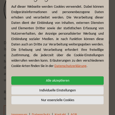
Auf dieser Webseite werden Cookies verwendet. Dabei können
Endgeräteinformationen und personenbezogene Daten
erhoben und verarbeitet werden. Die Verarbeitung dieser
Daten dient der Einbindung von Inhalten, externen Diensten
und Elementen Dritter sowie der statistischen Erfassung von
Nutzerverhalten, der Anzeige personalisierter Werbung und
Einbindung sozialer Medien. Je nach Funktion können diese
Der Reiseveranstalter First Reisebüro Mönchengladbach GmbH
Daten auch an Dritte zur Verarbeitung weitergegeben werden.
ist seit mehr als 75 Jahren Experte darin, Reisewünsche zu
Die Erhebung und Verarbeitung erfordert Ihre freiwillige
Zustimmung, die jederzeit über die Cookie-Einstellungen
erfüllen und täglich individuelle Trips und Touren zu planen. Die
widerrufen werden kann. Erläuterungen zu den verschiedenen
hier angebotenen Erlebnisreisen zu Traumdestinationen auf
Cookie-Arten finden Sie in der
Datenschutzerklärung
.
dem afrikanischen Kontinent bescheren Ihnen, gepaart mit den
afrikanischen Wurzeln der Brand-Story von Fynch-Hatton,
unvergessliche Momente.
Alle akzeptieren
Individuelle Einstellungen
Reiseempfehlungen und Reiseneuheiten bekommen Sie mit
unserem Newsletter auf Wunsch „frei Haus“:
Nur essenzielle Cookies
Für den Newsletter registrieren
Impressum
|
Datenschutz
|
Kontakt
|
AGB