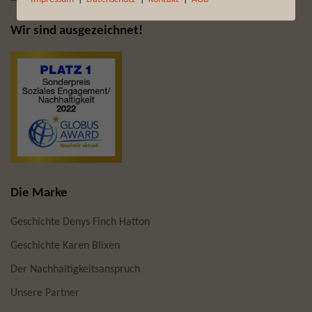
Wir sind ausgezeichnet!
Die Marke
Geschichte Denys Finch Hatton
Geschichte Karen Blixen
Der Nachhaltigkeitsanspruch
Unsere Partner