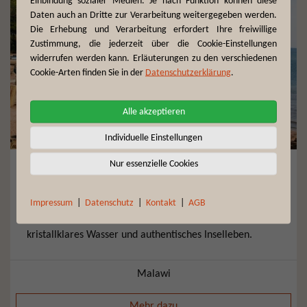
Einbindung sozialer Medien. Je nach Funktion können diese
Daten auch an Dritte zur Verarbeitung weitergegeben werden.
Die Erhebung und Verarbeitung erfordert Ihre freiwillige
Zustimmung, die jederzeit über die Cookie-Einstellungen
widerrufen werden kann. Erläuterungen zu den verschiedenen
Cookie-Arten finden Sie in der
Datenschutzerklärung
.
Alle akzeptieren
Individuelle Einstellungen
Nur essenzielle Cookies
Nkhata Bay
Nkhata Bay – bunte Hafenstadt am Nordufer des
Impressum
|
Datenschutz
|
Kontakt
|
AGB
Malawisees, bekannt für entspannte Strandvibes,
kristallklares Wasser und authentisches Inselleben.
Malawi
Mehr dazu