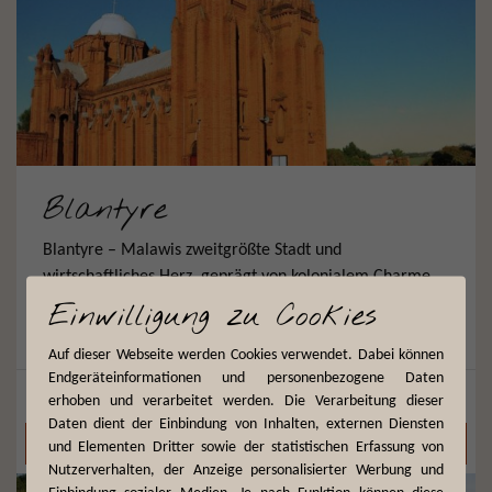
Blantyre
Blantyre – Malawis zweitgrößte Stadt und
wirtschaftliches Herz, geprägt von kolonialem Charme,
geschäftigem Marktleben und umgeben von grünen
Einwilligung zu Cookies
Hügeln.
Auf dieser Webseite werden Cookies verwendet. Dabei können
Endgeräteinformationen und personenbezogene Daten
Malawi
erhoben und verarbeitet werden. Die Verarbeitung dieser
Daten dient der Einbindung von Inhalten, externen Diensten
Mehr dazu
und Elementen Dritter sowie der statistischen Erfassung von
Nutzerverhalten, der Anzeige personalisierter Werbung und