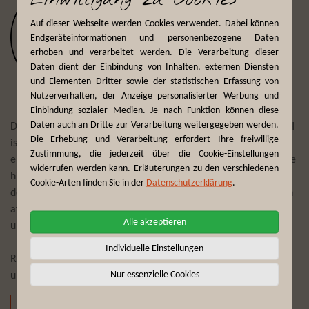
Auf dieser Webseite werden Cookies verwendet. Dabei können
Endgeräteinformationen und personenbezogene Daten
erhoben und verarbeitet werden. Die Verarbeitung dieser
Daten dient der Einbindung von Inhalten, externen Diensten
und Elementen Dritter sowie der statistischen Erfassung von
Nutzerverhalten, der Anzeige personalisierter Werbung und
Einbindung sozialer Medien. Je nach Funktion können diese
Daten auch an Dritte zur Verarbeitung weitergegeben werden.
Der Reiseveranstalter First Reisebüro Mönchengladbach GmbH
Die Erhebung und Verarbeitung erfordert Ihre freiwillige
ist seit mehr als 75 Jahren Experte darin, Reisewünsche zu
Zustimmung, die jederzeit über die Cookie-Einstellungen
erfüllen und täglich individuelle Trips und Touren zu planen. Die
widerrufen werden kann. Erläuterungen zu den verschiedenen
hier angebotenen Erlebnisreisen zu Traumdestinationen auf
Cookie-Arten finden Sie in der
Datenschutzerklärung
.
dem afrikanischen Kontinent bescheren Ihnen, gepaart mit den
afrikanischen Wurzeln der Brand-Story von Fynch-Hatton,
Alle akzeptieren
unvergessliche Momente.
Individuelle Einstellungen
Reiseempfehlungen und Reiseneuheiten bekommen Sie mit
Nur essenzielle Cookies
unserem Newsletter auf Wunsch „frei Haus“:
Für den Newsletter registrieren