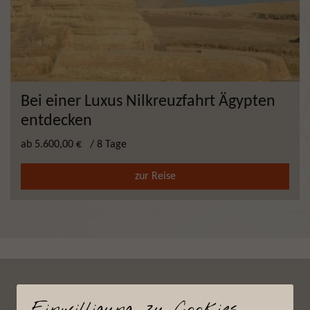
Bei einer Luxus Nilkreuzfahrt Ägypten
entdecken
ab
5.600,00 €
/ 8 Tage
zur Reise
Einwilligung zu Cookies