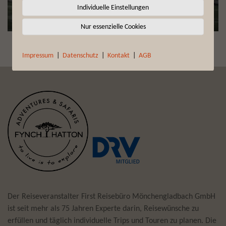
HAUTNAH & UNVERGESSEN
Individuelle Einstellungen
BESONDERE ERLEBNISSE
Nur essenzielle Cookies
Impressum
|
Datenschutz
|
Kontakt
|
AGB
Der Reiseveranstalter First Reisebüro Mönchengladbach GmbH
ist seit mehr als 75 Jahren Experte darin, Reisewünsche zu
erfüllen und täglich individuelle Trips und Touren zu planen. Die