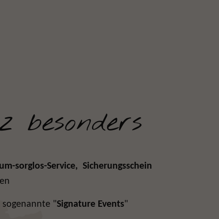
z besonders
m-sorglos-Service,
Sicherungsschein
gen
 sogenannte "
Signature Events
"