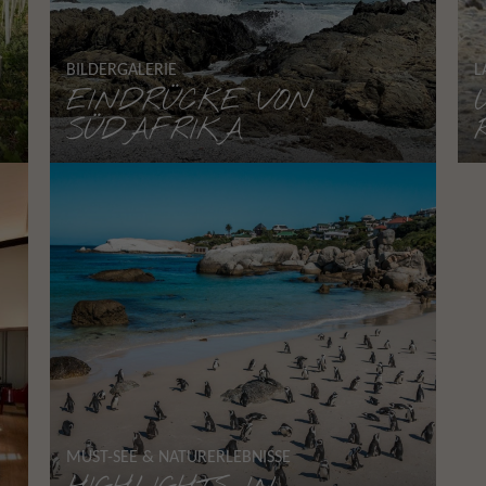
BILDERGALERIE
L
EINDRÜCKE VON
SÜDAFRIKA
MUST-SEE & NATURERLEBNISSE