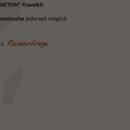
HATTON
®
-Travelkit
gswünsche
jederzeit möglich
hre
Reiseanfrage
.