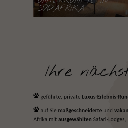
UNTERKÜNFTE IN
SÜDAFRIKA
Ihre nächs
geführte, private
Luxus-Erlebnis-
Run
auf Sie
maßgeschneiderte
und
vakan
Afrika mit
ausgewählten
Safari-Lodges,